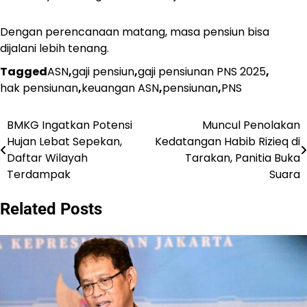
Dengan perencanaan matang, masa pensiun bisa
dijalani lebih tenang.
Tagged
ASN
,
gaji pensiun
,
gaji pensiunan PNS 2025
,
hak pensiunan
,
keuangan ASN
,
pensiunan
,
PNS
BMKG Ingatkan Potensi
Muncul Penolakan
Post
Hujan Lebat Sepekan,
Kedatangan Habib Rizieq di
navigation
Daftar Wilayah
Tarakan, Panitia Buka
Terdampak
Suara
Related Posts