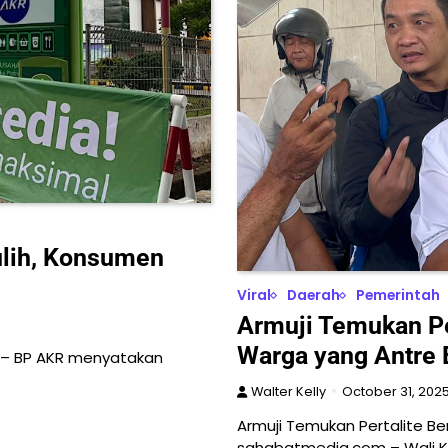
ulih, Konsumen
Viral
Daerah
Pemerintah
Armuji Temukan Pe
Warga yang Antre
m – BP AKR menyatakan
Walter Kelly
October 31, 202
Armuji Temukan Pertalite B
sahabatmedia.com – Wali 