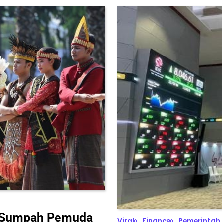
n Sumpah Pemuda
Viral
Finance
Pemerintah