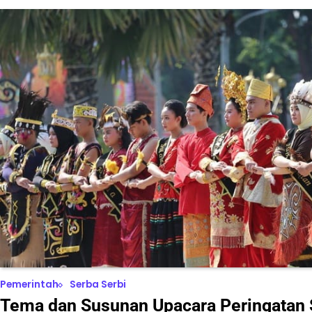
Pemerintah
Serba Serbi
Tema dan Susunan Upacara Peringata