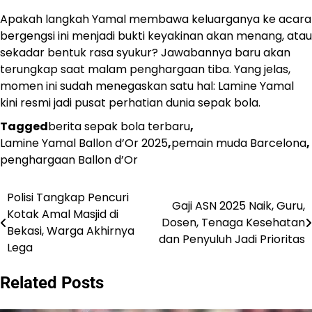
Apakah langkah Yamal membawa keluarganya ke acara
bergengsi ini menjadi bukti keyakinan akan menang, atau
sekadar bentuk rasa syukur? Jawabannya baru akan
terungkap saat malam penghargaan tiba. Yang jelas,
momen ini sudah menegaskan satu hal: Lamine Yamal
kini resmi jadi pusat perhatian dunia sepak bola.
Tagged
berita sepak bola terbaru
,
Lamine Yamal Ballon d’Or 2025
,
pemain muda Barcelona
,
penghargaan Ballon d’Or
Polisi Tangkap Pencuri
Post
Gaji ASN 2025 Naik, Guru,
Kotak Amal Masjid di
Dosen, Tenaga Kesehatan
navigation
Bekasi, Warga Akhirnya
dan Penyuluh Jadi Prioritas
Lega
Related Posts