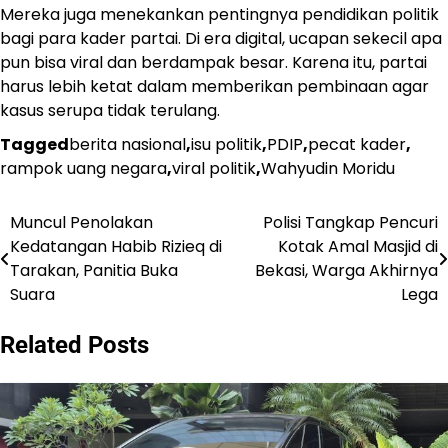
Mereka juga menekankan pentingnya pendidikan politik
bagi para kader partai. Di era digital, ucapan sekecil apa
pun bisa viral dan berdampak besar. Karena itu, partai
harus lebih ketat dalam memberikan pembinaan agar
kasus serupa tidak terulang.
Tagged
berita nasional
,
isu politik
,
PDIP
,
pecat kader
,
rampok uang negara
,
viral politik
,
Wahyudin Moridu
Muncul Penolakan
Polisi Tangkap Pencuri
Post
Kedatangan Habib Rizieq di
Kotak Amal Masjid di
navigation
Tarakan, Panitia Buka
Bekasi, Warga Akhirnya
Suara
Lega
Related Posts