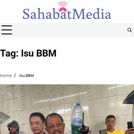
Skip
to
content
Tag:
Isu BBM
Home
Isu BBM