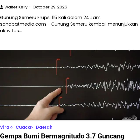
Walter Kelly
October 29, 2025
Gunung Semeru Erupsi 115 Kali dalam 24 Jam
sahabatmedia.com – Gunung Semeru kembali menunjukkan
aktivitas…
Viral
Cuaca
Daerah
Gempa Bumi Bermagnitudo 3.7 Guncang