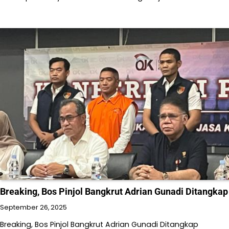
Breaking, Bos Pinjol Bangkrut Adrian Gunadi Ditangkap
September 26, 2025
Breaking, Bos Pinjol Bangkrut Adrian Gunadi Ditangkap