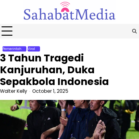
Skip
to
content
Pemerintah
Viral
3 Tahun Tragedi
Kanjuruhan, Duka
Sepakbola Indonesia
Walter Kelly
October 1, 2025