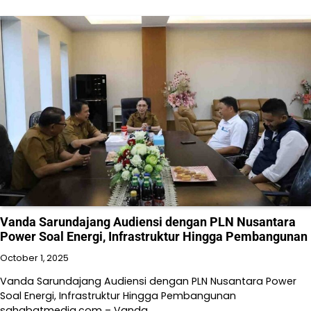
Vanda Sarundajang Audiensi dengan PLN Nusantara
Power Soal Energi, Infrastruktur Hingga Pembangunan
October 1, 2025
Vanda Sarundajang Audiensi dengan PLN Nusantara Power
Soal Energi, Infrastruktur Hingga Pembangunan
sahabatmedia.com – Vanda…