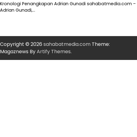
Kronologi Penangkapan Adrian Gunadi sahabatmedia.com –
Adrian Gunadi,…
Copyright © 2026
sahabatmedia.com
Theme:
Magaznews By
Artify Themes
.