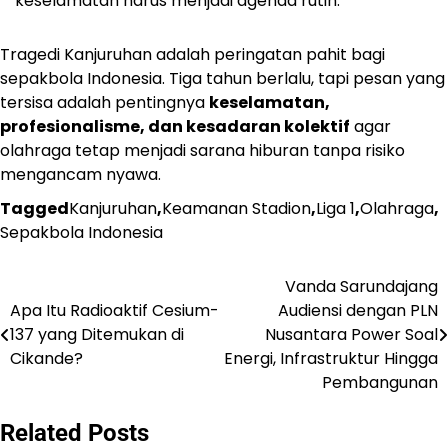
keselamatan harus menjadi agenda rutin.
Tragedi Kanjuruhan adalah peringatan pahit bagi
sepakbola Indonesia. Tiga tahun berlalu, tapi pesan yang
tersisa adalah pentingnya
keselamatan,
profesionalisme, dan kesadaran kolektif
agar
olahraga tetap menjadi sarana hiburan tanpa risiko
mengancam nyawa.
Tagged
Kanjuruhan
,
Keamanan Stadion
,
Liga 1
,
Olahraga
,
Sepakbola Indonesia
Vanda Sarundajang
Post
Apa Itu Radioaktif Cesium-
Audiensi dengan PLN
navigation
137 yang Ditemukan di
Nusantara Power Soal
Cikande?
Energi, Infrastruktur Hingga
Pembangunan
Related Posts