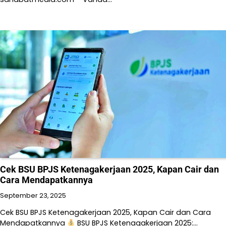
Cek BSU BPJS Ketenagakerjaan 2025, Kapan Cair dan
Cara Mendapatkannya
September 23, 2025
Cek BSU BPJS Ketenagakerjaan 2025, Kapan Cair dan Cara
Mendapatkannya
BSU BPJS Ketenagakerjaan 2025:…