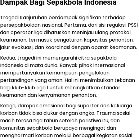
Dampak Bagi Sepakbola Indonesia
Tragedi Kanjuruhan berdampak signifikan terhadap
persepakbolaan nasional. Pertama, dari sisi regulasi, PSSI
dan operator liga diharuskan meninjau ulang protokol
keamanan, termasuk pengaturan kapasitas penonton,
jalur evakuasi, dan koordinasi dengan aparat keamanan.
Kedua, tragedi ini memengaruhi citra sepakbola
Indonesia di mata dunia. Banyak pihak internasional
mempertanyakan kemampuan pengelolaan
pertandingan yang aman. Hal ini menimbulkan tekanan
bagi klub-klub Liga 1 untuk meningkatkan standar
keamanan dan kenyamanan penonton.
Ketiga, dampak emosional bagi suporter dan keluarga
korban tidak bisa diukur dengan angka. Trauma sosial
masih terasa tiga tahun setelah peristiwa itu, dan
komunitas sepakbola berupaya mengingat dan
menghormati korban melalui berbagai kegiatan sosial