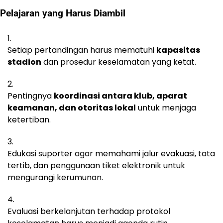
Pelajaran yang Harus Diambil
Setiap pertandingan harus mematuhi
kapasitas
stadion
dan prosedur keselamatan yang ketat.
Pentingnya
koordinasi antara klub, aparat
keamanan, dan otoritas lokal
untuk menjaga
ketertiban.
Edukasi suporter agar memahami jalur evakuasi, tata
tertib, dan penggunaan tiket elektronik untuk
mengurangi kerumunan.
Evaluasi berkelanjutan terhadap protokol