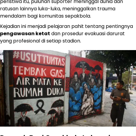
peristiwa itu, puluhan suporter meninggal dunia dan
ratusan lainnya luka-luka, meninggalkan trauma
mendalam bagi komunitas sepakbola.
Kejadian ini menjadi pelajaran pahit tentang pentingnya
pengawasan ketat
dan prosedur evakuasi darurat
yang profesional di setiap stadion.