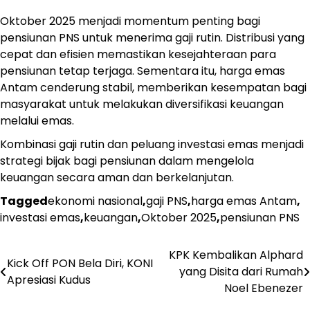
Oktober 2025 menjadi momentum penting bagi
pensiunan PNS untuk menerima gaji rutin. Distribusi yang
cepat dan efisien memastikan kesejahteraan para
pensiunan tetap terjaga. Sementara itu, harga emas
Antam cenderung stabil, memberikan kesempatan bagi
masyarakat untuk melakukan diversifikasi keuangan
melalui emas.
Kombinasi gaji rutin dan peluang investasi emas menjadi
strategi bijak bagi pensiunan dalam mengelola
keuangan secara aman dan berkelanjutan.
Tagged
ekonomi nasional
,
gaji PNS
,
harga emas Antam
,
investasi emas
,
keuangan
,
Oktober 2025
,
pensiunan PNS
KPK Kembalikan Alphard
Post
Kick Off PON Bela Diri, KONI
yang Disita dari Rumah
Apresiasi Kudus
navigation
Noel Ebenezer