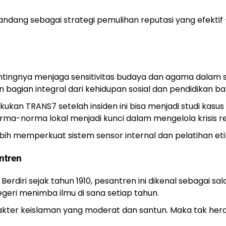
pandang sebagai strategi pemulihan reputasi yang efekti
ntingnya menjaga sensitivitas budaya dan agama dalam s
agian integral dari kehidupan sosial dan pendidikan ba
kan TRANS7 setelah insiden ini bisa menjadi studi kasus 
a-norma lokal menjadi kunci dalam mengelola krisis re
 lebih memperkuat sistem sensor internal dan pelatihan etik
ntren
rdiri sejak tahun 1910, pesantren ini dikenal sebagai sal
negeri menimba ilmu di sana setiap tahun.
ter keislaman yang moderat dan santun. Maka tak heran