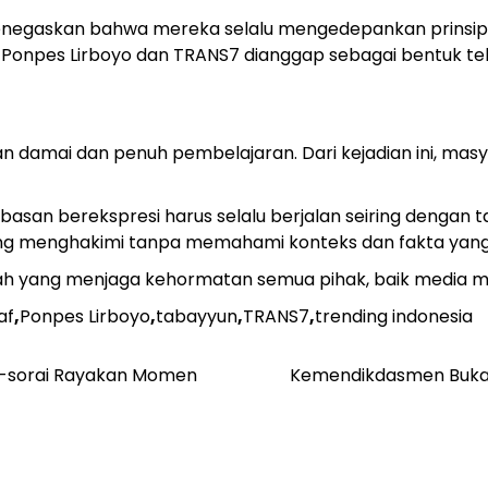
enegaskan bahwa mereka selalu mengedepankan prinsip t
Ponpes Lirboyo dan TRANS7 dianggap sebagai bentuk tela
n damai dan penuh pembelajaran. Dari kejadian ini, mas
basan berekspresi harus selalu berjalan seiring dengan t
ung menghakimi tanpa memahami konteks dan fakta yang
tengah yang menjaga kehormatan semua pihak, baik media
af
,
Ponpes Lirboyo
,
tabayyun
,
TRANS7
,
trending indonesia
k-sorai Rayakan Momen
Kemendikdasmen Buka S