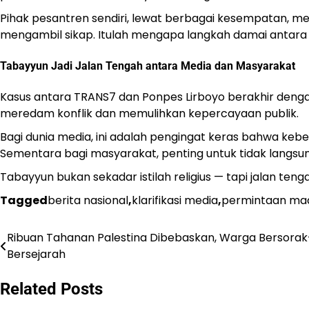
Pihak pesantren sendiri, lewat berbagai kesempatan, m
mengambil sikap. Itulah mengapa langkah damai antara 
Tabayyun Jadi Jalan Tengah antara Media dan Masyarakat
Kasus antara TRANS7 dan Ponpes Lirboyo berakhir denga
meredam konflik dan memulihkan kepercayaan publik.
Bagi dunia media, ini adalah pengingat keras bahwa kebe
Sementara bagi masyarakat, penting untuk tidak langs
Tabayyun bukan sekadar istilah religius — tapi jalan 
Tagged
berita nasional
,
klarifikasi media
,
permintaan ma
Ribuan Tahanan Palestina Dibebaskan, Warga Bersora
Post
Bersejarah
navigation
Related Posts