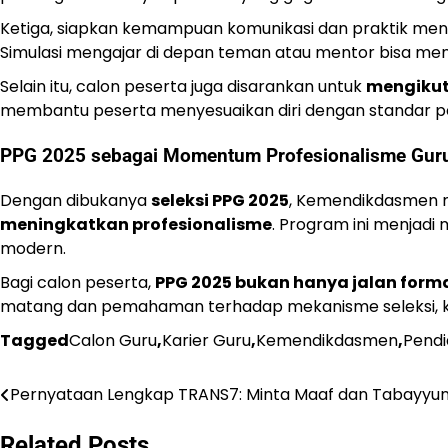
Ketiga, siapkan kemampuan komunikasi dan praktik men
Simulasi mengajar di depan teman atau mentor bisa menja
Selain itu, calon peserta juga disarankan untuk
mengikut
membantu peserta menyesuaikan diri dengan standar p
PPG 2025 sebagai Momentum Profesionalisme Gur
Dengan dibukanya
seleksi PPG 2025
, Kemendikdasmen 
meningkatkan profesionalisme
. Program ini menjad
modern.
Bagi calon peserta,
PPG 2025 bukan hanya jalan forma
matang dan pemahaman terhadap mekanisme seleksi, kes
Tagged
Calon Guru
,
Karier Guru
,
Kemendikdasmen
,
Pendi
Pernyataan Lengkap TRANS7: Minta Maaf dan Tabayyun
Post
navigation
Related Posts