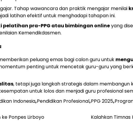
gajar. Tahap wawancara dan praktik mengajar menilai
k
di latihan efektif untuk menghadapi tahapan ini.
i pelatihan pra-PPG atau bimbingan online
yang dised
enilaian Kemendikdasmen.
u
memberikan peluang emas bagi calon guru untuk
mengua
i momentum penting untuk mencetak guru-guru yang berk
litas
, tetapi juga langkah strategis dalam membangun k
empatan untuk lolos dan menjadi guru profesional sema
dikan Indonesia
,
Pendidikan Profesional
,
PPG 2025
,
Program
 ke Ponpes Lirboyo
Kalahkan Timnas I