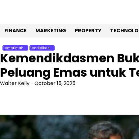
Skip
to
content
FINANCE
MARKETING
PROPERTY
TECHNOLO
Pemerintah
Pendidikan
Kemendikdasmen Buka 
Peluang Emas untuk T
Walter Kelly
October 15, 2025