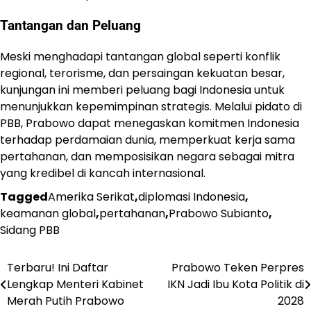
Tantangan dan Peluang
Meski menghadapi tantangan global seperti konflik
regional, terorisme, dan persaingan kekuatan besar,
kunjungan ini memberi peluang bagi Indonesia untuk
menunjukkan kepemimpinan strategis. Melalui pidato di
PBB, Prabowo dapat menegaskan komitmen Indonesia
terhadap perdamaian dunia, memperkuat kerja sama
pertahanan, dan memposisikan negara sebagai mitra
yang kredibel di kancah internasional.
Tagged
Amerika Serikat
,
diplomasi Indonesia
,
keamanan global
,
pertahanan
,
Prabowo Subianto
,
Sidang PBB
Terbaru! Ini Daftar
Prabowo Teken Perpres
Post
Lengkap Menteri Kabinet
IKN Jadi Ibu Kota Politik di
navigation
Merah Putih Prabowo
2028